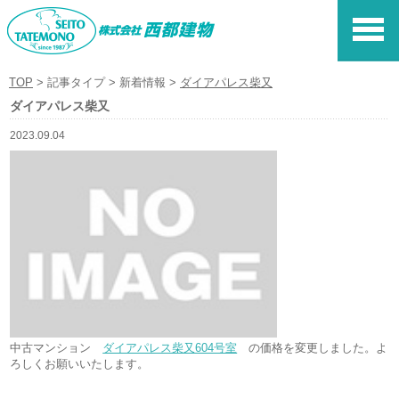
株式会社 西都建
TOP
>
記事タイプ
>
新着情報
>
ダイアパレス柴又
ダイアパレス柴又
2023.09.04
中古マンション
ダイアパレス柴又604号室
の価格を変更しました。よ
ろしくお願いいたします。