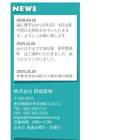
NEWS
2026.04.16
誠に勝手ながら5月3日、4日は受
付窓口を閉めさせていただきま
す。よろしくお願い致します。
2025.11.01
おかげさまで土地分譲 府中西原
町 はご成約いただきました。あ
りがとうございました。
2025.10.20
西東京市向台町の土地分譲の情報
をUPしました。
2025.10.20
株式会社 西都建物
府中市西原町の土地分譲の情報を
〒185-0021
UPしました。
東京都国分寺市南町3-22-11
2025.09.04
TEL : 042-300-2111
誠に勝手ながら、9月13日（土）
FAX : 042-300-2110
eigyo@seitotatemono.co.jp
は都合により、1階受付窓口を閉
営業時間 : 10時〜17時
鎖いたします。営業部、設計部、
定休日 :毎週火曜日・水曜日
リフォーム部は稼働しておりま
す。よろしくお願い致します。