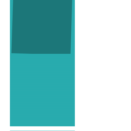
2025.08.28
投資用不動産
マーベラス東恋ヶ
窪アパート
は価格を変更いたしま
した。
ぜひご検討下さい。
2025.07.03
おかげさまで新築戸建住宅 マー
ベラス東久留米・小山はご成約い
ただきました。ありがとうござい
ました。
2025.06.26
投資用不動産
マーベラス東恋ヶ
窪アパート
の情報をUPしまし
た。よろしくお願い致します。
2025.06.14
新築戸建住宅
マーベラス東久留
米・小山第3期
の情報をUPしま
した。よろしくお願いします。
2025.05.23
おかげさまで中古区分マンショ
ン アクシア新宿御苑 はご成約
いただきました。ありがとうござ
いました。