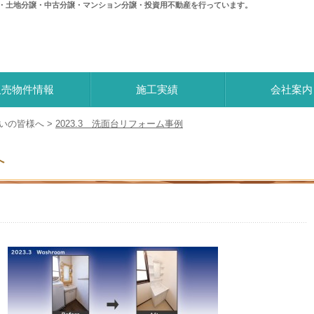
・土地分譲・中古分譲・マンション分譲・投資用不動産を行っています。
株式会社 西都建物
販売物件情報
施工実績
会社案内
いの皆様へ
>
2023.3 洗面台リフォーム事例
へ