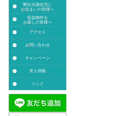
2025.03.10
弊社分譲住宅に
中古マンション
アクシア新宿御
お住まいの皆様へ
苑
の情報をUPしました。ぜひ
ご覧ください。
収益物件を
お探しの皆様へ
2025.01.31
おかげさまで新築分譲住宅 マー
ベラス小金井・中町4期はご成約
アクセス
いただきました。ありがとうござ
いました。
お問い合わせ
キャンペーン
求人情報
リンク