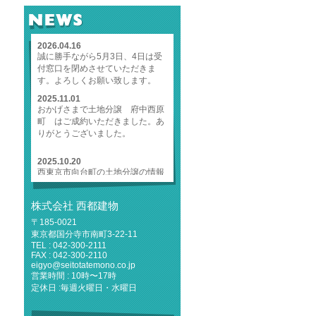
NEWS
2026.04.16
誠に勝手ながら5月3日、4日は受
付窓口を閉めさせていただきま
す。よろしくお願い致します。
2025.11.01
おかげさまで土地分譲 府中西原
町 はご成約いただきました。あ
りがとうございました。
2025.10.20
西東京市向台町の土地分譲の情報
をUPしました。
2025.10.20
株式会社 西都建物
府中市西原町の土地分譲の情報を
〒185-0021
UPしました。
東京都国分寺市南町3-22-11
2025.09.04
TEL : 042-300-2111
誠に勝手ながら、9月13日（土）
FAX : 042-300-2110
eigyo@seitotatemono.co.jp
は都合により、1階受付窓口を閉
営業時間 : 10時〜17時
鎖いたします。営業部、設計部、
定休日 :毎週火曜日・水曜日
リフォーム部は稼働しておりま
す。よろしくお願い致します。