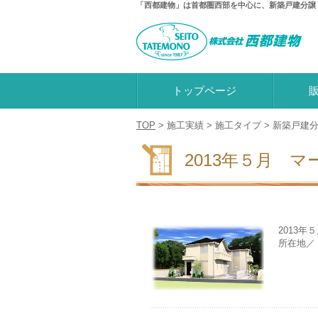
「西都建物」は首都圏西部を中心に、新築戸建分譲
トップページ
TOP
>
施工実績
>
施工タイプ
>
新築戸建
2013年５月 
2013
所在地／