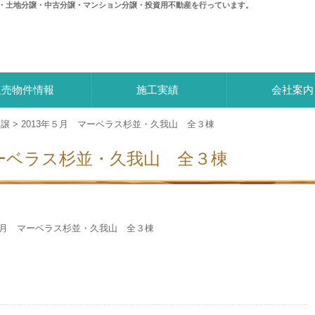
・土地分譲・中古分譲・マンション分譲・投資用不動産を行っています。
株式会社 西都建物
販売物件情報
施工実績
会社案内
分譲
>
2013年５月 マーベラス杉並・久我山 全３棟
マーベラス杉並・久我山 全３棟
年５月 マーベラス杉並・久我山 全３棟