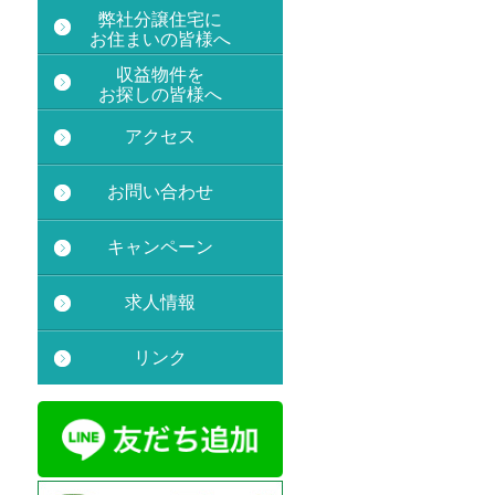
2025.03.10
弊社分譲住宅に
中古マンション
アクシア新宿御
お住まいの皆様へ
苑
の情報をUPしました。ぜひ
ご覧ください。
収益物件を
お探しの皆様へ
2025.01.31
おかげさまで新築分譲住宅 マー
ベラス小金井・中町4期はご成約
アクセス
いただきました。ありがとうござ
いました。
お問い合わせ
キャンペーン
求人情報
リンク