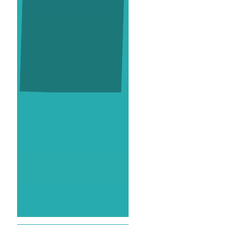
2025.08.28
投資用不動産
マーベラス東恋ヶ
窪アパート
は価格を変更いたしま
した。
ぜひご検討下さい。
2025.07.03
おかげさまで新築戸建住宅 マー
ベラス東久留米・小山はご成約い
ただきました。ありがとうござい
ました。
2025.06.26
投資用不動産
マーベラス東恋ヶ
窪アパート
の情報をUPしまし
た。よろしくお願い致します。
2025.06.14
新築戸建住宅
マーベラス東久留
米・小山第3期
の情報をUPしま
した。よろしくお願いします。
2025.05.23
おかげさまで中古区分マンショ
ン アクシア新宿御苑 はご成約
いただきました。ありがとうござ
いました。